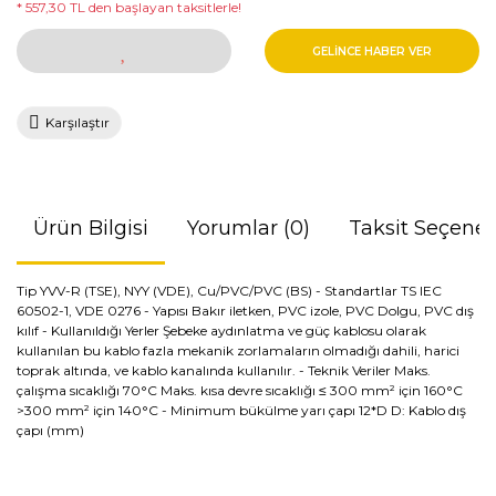
* 557,30 TL den başlayan taksitlerle!
GELİNCE HABER VER
Karşılaştır
Ürün Bilgisi
Yorumlar (0)
Taksit Seçenek
Tip YVV-R (TSE), NYY (VDE), Cu/PVC/PVC (BS) - Standartlar TS IEC
60502-1, VDE 0276 - Yapısı Bakır iletken, PVC izole, PVC Dolgu, PVC dış
kılıf - Kullanıldığı Yerler Şebeke aydınlatma ve güç kablosu olarak
kullanılan bu kablo fazla mekanik zorlamaların olmadığı dahili, harici
toprak altında, ve kablo kanalında kullanılır. - Teknik Veriler Maks.
çalışma sıcaklığı 70°C Maks. kısa devre sıcaklığı ≤ 300 mm² için 160°C
>300 mm² için 140°C - Minimum bükülme yarı çapı 12*D D: Kablo dış
çapı (mm)
Bu ürünün fiyat bilgisi, resim, ürün açıklamalarında ve diğer