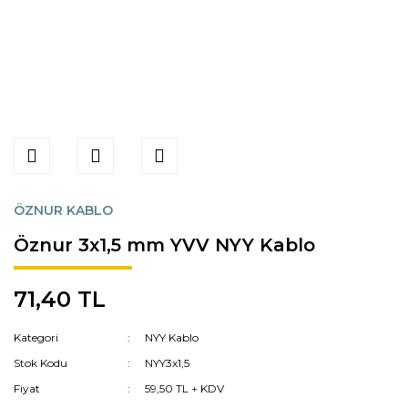
ÖZNUR KABLO
Öznur 3x1,5 mm YVV NYY Kablo
71,40 TL
Kategori
NYY Kablo
Stok Kodu
NYY3x1,5
Fiyat
59,50 TL + KDV