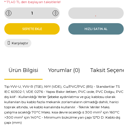
* 71,40 TL den başlayan taksitlerle!
SEPETE EKLE
HIZLI SATIN AL
Karşılaştır
Ürün Bilgisi
Yorumlar (0)
Taksit Seçenek
Tip YVV-U, YVV-R (TSE), NYY (VDE), Cu/PVC/PVC (BS) - Standartlar TS
IEC 60502-1, VDE 0276 - Yapısı Bakır iletken, PVC izole, PVC Dolgu, PVC
dış kılıf - Kullanıldığı Yerler Şebeke aydınlatma ve güç kablosu olarak
kullanılan bu kablo fazla mekanik zorlamaların olmadığı dahili, harici
toprak altında, ve kablo kanalında kullanılır. -Teknik Veriler Maks.
çalışma sıcaklığı 70°C Maks. kısa devre sıcaklığı ≤ 300 mm² için 160°C
>300 mm² için 140°C - Minimum bükülme yarı çapı 12*D D: Kablo dış
çapı (mm)