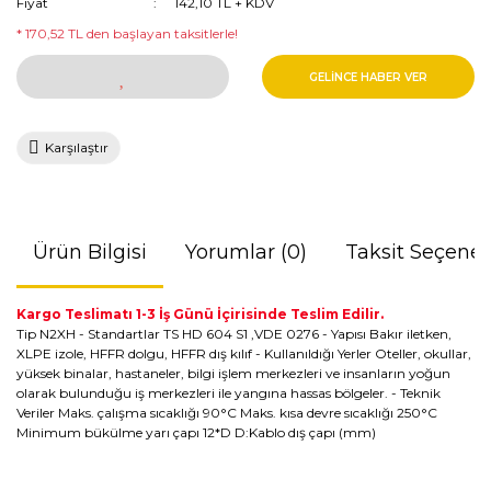
Fiyat
142,10 TL + KDV
* 170,52 TL den başlayan taksitlerle!
GELİNCE HABER VER
Karşılaştır
Ürün Bilgisi
Yorumlar (0)
Taksit Seçenek
Kargo Teslimatı 1-3 İş Günü İçirisinde Teslim Edilir.
Tip N2XH - Standartlar TS HD 604 S1 ,VDE 0276 - Yapısı Bakır iletken,
XLPE izole, HFFR dolgu, HFFR dış kılıf - Kullanıldığı Yerler Oteller, okullar,
yüksek binalar, hastaneler, bilgi işlem merkezleri ve insanların yoğun
olarak bulunduğu iş merkezleri ile yangına hassas bölgeler. - Teknik
Veriler Maks. çalışma sıcaklığı 90°C Maks. kısa devre sıcaklığı 250°C
Minimum bükülme yarı çapı 12*D D:Kablo dış çapı (mm)
Bu ürünün fiyat bilgisi, resim, ürün açıklamalarında ve diğer