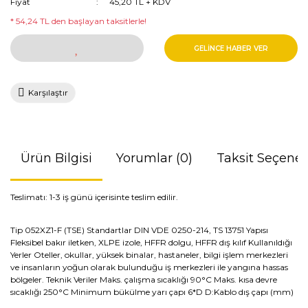
Fiyat
45,20 TL + KDV
* 54,24 TL den başlayan taksitlerle!
GELİNCE HABER VER
Karşılaştır
Ürün Bilgisi
Yorumlar (0)
Taksit Seçenek
Teslimatı: 1-3 iş günü içerisinte teslim edilir.
Tip 052XZ1-F (TSE) Standartlar DIN VDE 0250-214, TS 13751 Yapısı
Fleksibel bakır iletken, XLPE izole, HFFR dolgu, HFFR dış kılıf Kullanıldığı
Yerler Oteller, okullar, yüksek binalar, hastaneler, bilgi işlem merkezleri
ve insanların yoğun olarak bulunduğu iş merkezleri ile yangına hassas
bölgeler. Teknik Veriler Maks. çalışma sıcaklığı 90°C Maks. kısa devre
sıcaklığı 250°C Minimum bükülme yarı çapı 6*D D:Kablo dış çapı (mm)