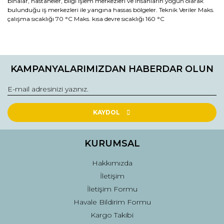
binalar, hastaneler, bilgi işlem merkezleri ve insanların yoğun olarak
bulunduğu iş merkezleri ile yangına hassas bölgeler. Teknik Veriler Maks.
çalışma sıcaklığı 70 °C Maks. kısa devre sıcaklığı 160 °C
Bu ürünün fiyat bilgisi, resim, ürün açıklamalarında ve diğer
konularda yetersiz gördüğünüz noktaları öneri formunu
Bu ürüne ilk yorumu siz yapın!
kullanarak tarafımıza iletebilirsiniz.
KAMPANYALARIMIZDAN HABERDAR OLUN
Görüş ve önerileriniz için teşekkür ederiz.
Yorum Yaz
Ürün resmi kalitesiz, bozuk veya görüntülenemiyor.
Ürün açıklamasında eksik bilgiler bulunuyor.
KAYDOL
Ürün bilgilerinde hatalar bulunuyor.
Ürün fiyatı diğer sitelerden daha pahalı.
KURUMSAL
Bu ürüne benzer farklı alternatifler olmalı.
Hakkımızda
İletişim
İletişim Formu
Havale Bildirim Formu
Kargo Takibi
Gönder