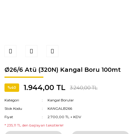
Ø26/6 Atü (320N) Kangal Boru 100mt
1.944,00 TL
3.240,00 TL
%40
Kategori
Kangal Borular
Stok Kodu
KANGALB266
Fiyat
2.700,00 TL + KDV
* 235,11 TL den başlayan taksitlerle!