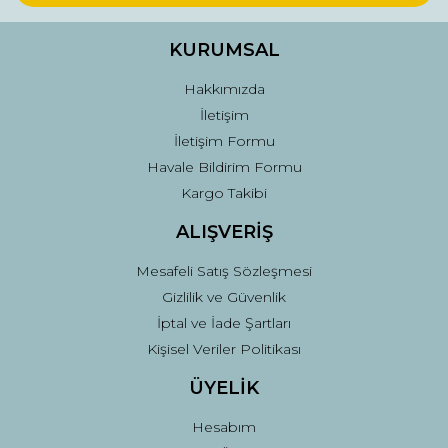
Ürün bilgilerinde hatalar bulunuyor.
Ürün fiyatı diğer sitelerden daha pahalı.
KURUMSAL
Bu ürüne benzer farklı alternatifler olmalı.
Hakkımızda
İletişim
İletişim Formu
Havale Bildirim Formu
Kargo Takibi
Gönder
ALIŞVERİŞ
Mesafeli Satış Sözleşmesi
Gizlilik ve Güvenlik
İptal ve İade Şartları
Kişisel Veriler Politikası
ÜYELİK
Hesabım