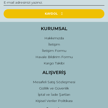
Yorum Yaz
Ürün resmi kalitesiz, bozuk veya görüntülenemiyor.
Ürün açıklamasında eksik bilgiler bulunuyor.
KAYDOL
Ürün bilgilerinde hatalar bulunuyor.
Ürün fiyatı diğer sitelerden daha pahalı.
KURUMSAL
Bu ürüne benzer farklı alternatifler olmalı.
Hakkımızda
İletişim
İletişim Formu
Havale Bildirim Formu
Kargo Takibi
Gönder
ALIŞVERİŞ
Mesafeli Satış Sözleşmesi
Gizlilik ve Güvenlik
İptal ve İade Şartları
Kişisel Veriler Politikası