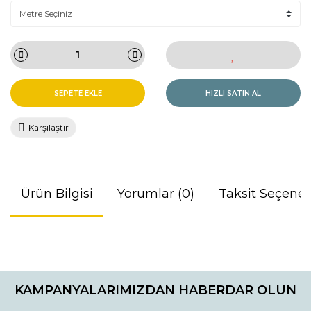
SEPETE EKLE
HIZLI SATIN AL
Karşılaştır
Ürün Bilgisi
Yorumlar (0)
Taksit Seçenek
Bu ürünün fiyat bilgisi, resim, ürün açıklamalarında ve diğer
konularda yetersiz gördüğünüz noktaları öneri formunu
Bu ürüne ilk yorumu siz yapın!
kullanarak tarafımıza iletebilirsiniz.
KAMPANYALARIMIZDAN HABERDAR OLUN
Görüş ve önerileriniz için teşekkür ederiz.