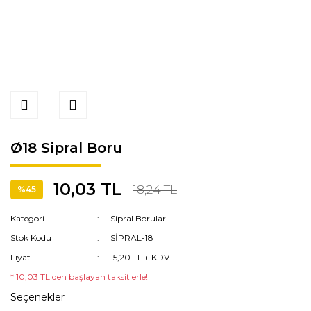
Ø18 Sipral Boru
10,03 TL
18,24 TL
%45
Kategori
Sipral Borular
Stok Kodu
SİPRAL-18
Fiyat
15,20 TL + KDV
* 10,03 TL den başlayan taksitlerle!
Seçenekler