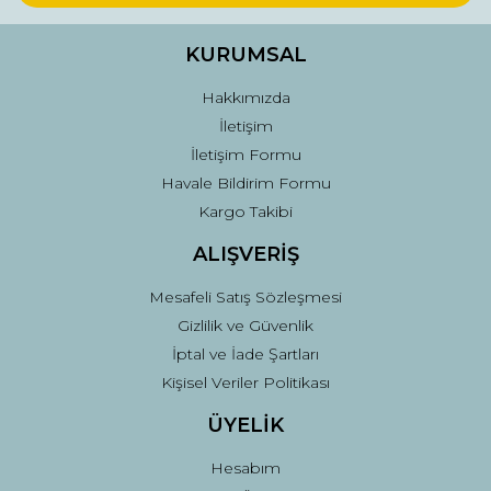
Ürün bilgilerinde hatalar bulunuyor.
Ürün fiyatı diğer sitelerden daha pahalı.
KURUMSAL
Bu ürüne benzer farklı alternatifler olmalı.
Hakkımızda
İletişim
İletişim Formu
Havale Bildirim Formu
Kargo Takibi
Gönder
ALIŞVERİŞ
Mesafeli Satış Sözleşmesi
Gizlilik ve Güvenlik
İptal ve İade Şartları
Kişisel Veriler Politikası
ÜYELİK
Hesabım