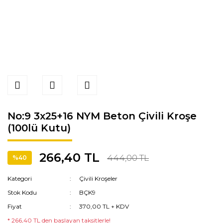
No:9 3x25+16 NYM Beton Çivili Kroşe
(100lü Kutu)
266,40 TL
444,00 TL
%40
Kategori
Çivili Kroşeler
Stok Kodu
BÇK9
Fiyat
370,00 TL + KDV
* 266,40 TL den başlayan taksitlerle!