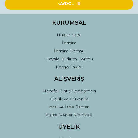
Ürün açıklamasında eksik bilgiler bulunuyor.
KAYDOL
Ürün bilgilerinde hatalar bulunuyor.
Ürün fiyatı diğer sitelerden daha pahalı.
KURUMSAL
Bu ürüne benzer farklı alternatifler olmalı.
Hakkımızda
İletişim
İletişim Formu
Havale Bildirim Formu
Kargo Takibi
Gönder
ALIŞVERİŞ
Mesafeli Satış Sözleşmesi
Gizlilik ve Güvenlik
İptal ve İade Şartları
Kişisel Veriler Politikası
ÜYELİK