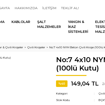
SAYFA
HAKKIMIZDA
İLETİŞİM
TEKLİF AL!
MA
KABLOLAR
ŞALT
YANGIN &
ELEK
MALZEMELER
İKAZ
TESİ
SİSTEMLERİ
MALZ
r & Çivili Kroşeler
Çivili Kroşeler
No:7 4x10 NYM Beton Çivili Kroşe (100lü 
No:7 4x10 NYM
(100lü Kutu)
149,04 TL
2
%40
Kategori
Çivil
Stok Kodu
BÇK