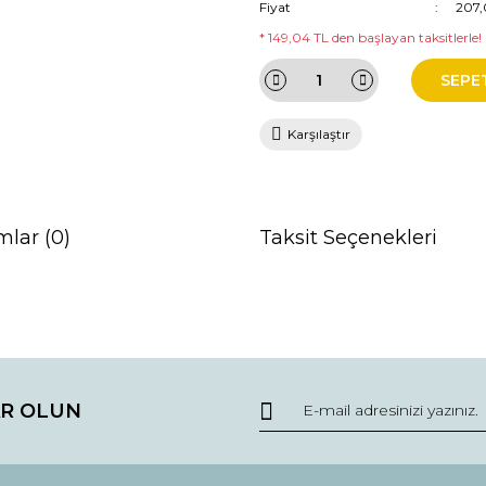
Fiyat
207,
* 149,04 TL den başlayan taksitlerle!
SEPE
Karşılaştır
mlar (0)
Taksit Seçenekleri
da ve diğer konularda yetersiz gördüğünüz noktaları öneri formunu kullana
Bu ürüne ilk yorumu siz yapın!
R OLUN
r.
Yorum Yaz