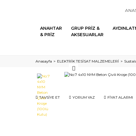
ANA
ANAHTAR
GRUP PRİZ &
AYDINLAT
& PRİZ
AKSESUARLAR
Anasayfa
ELEKTRİK TESİSAT MALZEMELERİ
Sustala
TAVSİYE ET
YORUM YAZ
FİYAT ALARMI