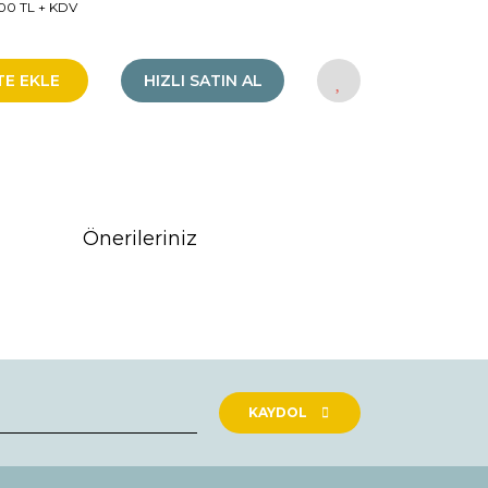
00 TL + KDV
TE EKLE
HIZLI SATIN AL
Önerileriniz
rak tarafımıza iletebilirsiniz.
KAYDOL