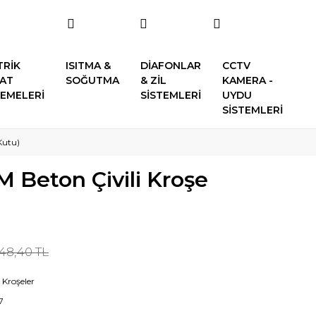
TRİK
ISITMA &
DİAFONLAR
CCTV
SAT
SOĞUTMA
& ZİL
KAMERA -
EMELERİ
SİSTEMLERİ
UYDU
SİSTEMLERİ
Kutu)
 Beton Çivili Kroşe
48,40 TL
i Kroşeler
7