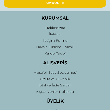
Ürün açıklamasında eksik bilgiler bulunuyor.
KAYDOL
Ürün bilgilerinde hatalar bulunuyor.
Ürün fiyatı diğer sitelerden daha pahalı.
KURUMSAL
Bu ürüne benzer farklı alternatifler olmalı.
Hakkımızda
İletişim
İletişim Formu
Havale Bildirim Formu
Kargo Takibi
Gönder
ALIŞVERİŞ
Mesafeli Satış Sözleşmesi
Gizlilik ve Güvenlik
İptal ve İade Şartları
Kişisel Veriler Politikası
ÜYELİK