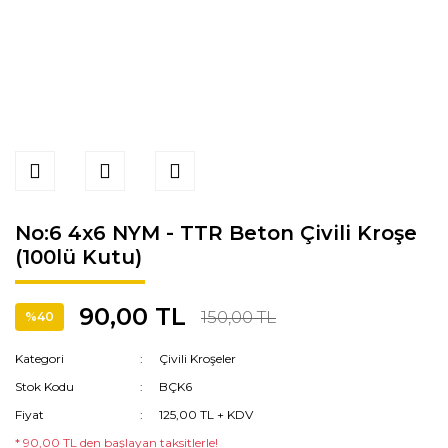
No:6 4x6 NYM - TTR Beton Çivili Kroşe
(100lü Kutu)
90,00 TL
150,00 TL
%40
Kategori
Çivili Kroşeler
Stok Kodu
BÇK6
Fiyat
125,00 TL + KDV
* 90,00 TL den başlayan taksitlerle!