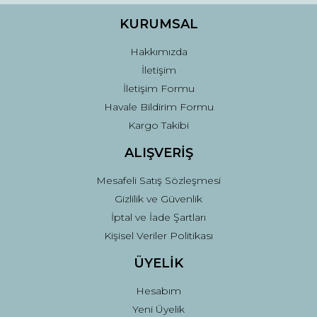
Ürün fiyatı diğer sitelerden daha pahalı.
KURUMSAL
Bu ürüne benzer farklı alternatifler olmalı.
Hakkımızda
İletişim
İletişim Formu
Havale Bildirim Formu
Kargo Takibi
Gönder
ALIŞVERİŞ
Mesafeli Satış Sözleşmesi
Gizlilik ve Güvenlik
İptal ve İade Şartları
Kişisel Veriler Politikası
ÜYELİK
Hesabım
Yeni Üyelik