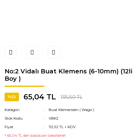
No:2 Vidalı Buat Klemens (6-10mm) (12li
Boy )
65,04 TL
135,50 TL
%52
Kategori
Buat Klemensleri ( Wago )
Stok Kodu
VBK2
Fiyat
112,92 TL + KDV
* 65,04 TL den başlayan taksitlerle!