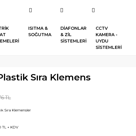
TRİK
ISITMA &
DİAFONLAR
CCTV
SAT
SOĞUTMA
& ZİL
KAMERA -
EMELERİ
SİSTEMLERİ
UYDU
SİSTEMLERİ
lastik Sıra Klemens
76 TL
tik Sıra Klemensler
0 TL + KDV