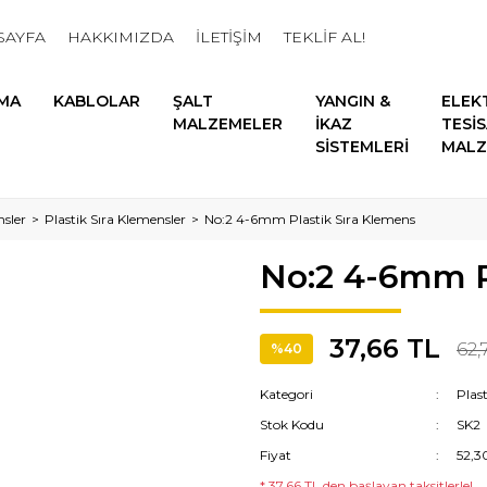
SAYFA
HAKKIMIZDA
İLETİŞİM
TEKLİF AL!
MA
KABLOLAR
ŞALT
YANGIN &
ELEK
MALZEMELER
İKAZ
TESİ
SİSTEMLERİ
MALZ
sler
Plastik Sıra Klemensler
No:2 4-6mm Plastik Sıra Klemens
No:2 4-6mm P
37,66 TL
62,
%40
Kategori
Plas
Stok Kodu
SK2
Fiyat
52,3
* 37,66 TL den başlayan taksitlerle!