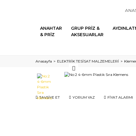
ANA
ANAHTAR
GRUP PRİZ &
AYDINLAT
& PRİZ
AKSESUARLAR
Anasayfa
ELEKTRİK TESİSAT MALZEMELERİ
Klemen
TAVSİYE ET
YORUM YAZ
FİYAT ALARMI