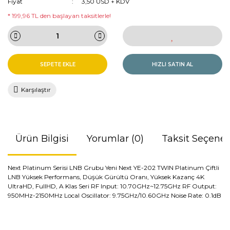
Fiyat
3,50 USD + KDV
* 199,96 TL den başlayan taksitlerle!
SEPETE EKLE
HIZLI SATIN AL
Karşılaştır
Ürün Bilgisi
Yorumlar (0)
Taksit Seçenek
Next Platinum Serisi LNB Grubu Yeni ​Next YE-202 TWIN Platinum Çiftli
LNB Yüksek Performans, Düşük Gürültü Oranı, Yüksek Kazanç 4K
UltraHD, FullHD, A Klas Seri RF Input: 10.70GHz~12.75GHz RF Output:
950MHz-2150MHz Local Oscillator: 9.75GHz/10.60GHz Noise Rate: 0.1dB
Bu ürünün fiyat bilgisi, resim, ürün açıklamalarında ve diğer