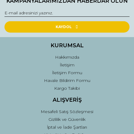
KAMPANYALARIMIZDAN HABERDAR OLUN
Görüş ve önerileriniz için teşekkür ederiz.
Yorum Yaz
Ürün resmi kalitesiz, bozuk veya görüntülenemiyor.
Ürün açıklamasında eksik bilgiler bulunuyor.
KAYDOL
Ürün bilgilerinde hatalar bulunuyor.
Ürün fiyatı diğer sitelerden daha pahalı.
KURUMSAL
Bu ürüne benzer farklı alternatifler olmalı.
Hakkımızda
İletişim
İletişim Formu
Havale Bildirim Formu
Kargo Takibi
Gönder
ALIŞVERİŞ
Mesafeli Satış Sözleşmesi
Gizlilik ve Güvenlik
İptal ve İade Şartları