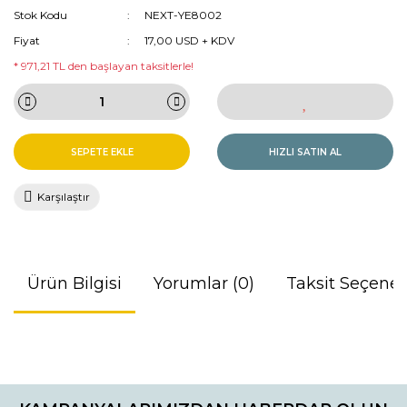
Stok Kodu
NEXT-YE8002
Fiyat
17,00 USD + KDV
* 971,21 TL den başlayan taksitlerle!
SEPETE EKLE
HIZLI SATIN AL
Karşılaştır
Ürün Bilgisi
Yorumlar (0)
Taksit Seçenek
Bu ürünün fiyat bilgisi, resim, ürün açıklamalarında ve diğer
konularda yetersiz gördüğünüz noktaları öneri formunu
Bu ürüne ilk yorumu siz yapın!
kullanarak tarafımıza iletebilirsiniz.