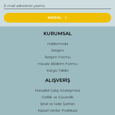
Yorum Yaz
Ürün resmi kalitesiz, bozuk veya görüntülenemiyor.
Ürün açıklamasında eksik bilgiler bulunuyor.
KAYDOL
Ürün bilgilerinde hatalar bulunuyor.
Ürün fiyatı diğer sitelerden daha pahalı.
KURUMSAL
Bu ürüne benzer farklı alternatifler olmalı.
Hakkımızda
İletişim
İletişim Formu
Havale Bildirim Formu
Kargo Takibi
Gönder
ALIŞVERİŞ
Mesafeli Satış Sözleşmesi
Gizlilik ve Güvenlik
İptal ve İade Şartları
Kişisel Veriler Politikası