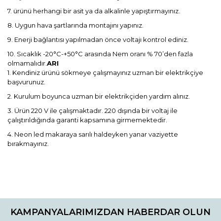
7. ürünü herhangi bir asit ya da alkalinle yapıştırmayınız.
8. Uygun hava şartlarında montajını yapınız.
9. Enerji bağlantısı yapılmadan önce voltajı kontrol ediniz.
10. Sıcaklık -20°C-+50°C arasında Nem oranı % 70’den fazla
olmamalıdır.
ARI
1. Kendiniz ürünü sökmeye çalışmayınız uzman bir elektrikçiye
başvurunuz.
2. Kurulum boyunca uzman bir elektrikçiden yardım alınız.
3. Ürün 220 V ile çalışmaktadır. 220 dışında bir voltaj ile
çalıştırıldığında garanti kapsamına girmemektedir.
4. Neon led makaraya sarılı haldeyken yanar vaziyette
bırakmayınız.
Bu ürünün fiyat bilgisi, resim, ürün açıklamalarında ve diğer
konularda yetersiz gördüğünüz noktaları öneri formunu
Bu ürüne ilk yorumu siz yapın!
kullanarak tarafımıza iletebilirsiniz.
KAMPANYALARIMIZDAN HABERDAR OLUN
Görüş ve önerileriniz için teşekkür ederiz.