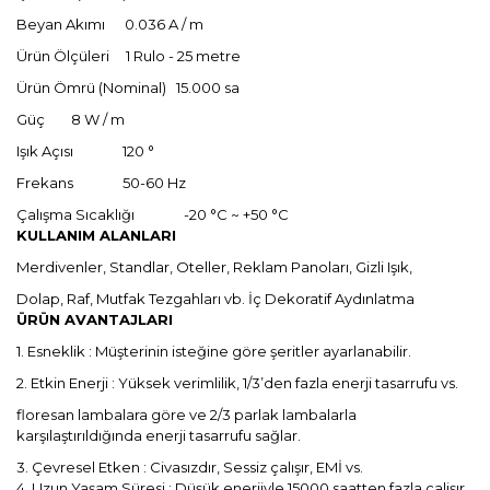
Beyan Akımı 0.036 A / m
Ürün Ölçüleri 1 Rulo - 25 metre
Ürün Ömrü (Nominal) 15.000 sa
Güç 8 W / m
Işık Açısı 120 °
Frekans 50-60 Hz
Çalışma Sıcaklığı -20 °C ~ +50 °C
KULLANIM ALANLARI
Merdivenler, Standlar, Oteller, Reklam Panoları, Gizli Işık,
Dolap, Raf, Mutfak Tezgahları vb. İç Dekoratif Aydınlatma
ÜRÜN AVANTAJLARI
1. Esneklik : Müşterinin isteğine göre şeritler ayarlanabilir.
2. Etkin Enerji : Yüksek verimlilik, 1/3’den fazla enerji tasarrufu vs.
floresan lambalara göre ve 2/3 parlak lambalarla
karşılaştırıldığında enerji tasarrufu sağlar.
3. Çevresel Etken : Civasızdır, Sessiz çalışır, EMİ vs.
4. Uzun Yaşam Süresi : Düşük enerjiyle 15000 saatten fazla çalişır.