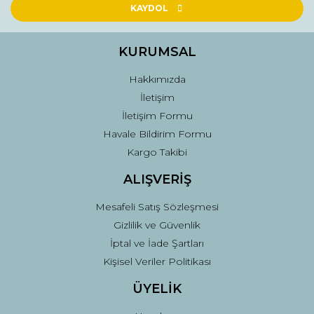
Ürün açıklamasında eksik bilgiler bulunuyor.
KAYDOL
Ürün bilgilerinde hatalar bulunuyor.
Ürün fiyatı diğer sitelerden daha pahalı.
KURUMSAL
Bu ürüne benzer farklı alternatifler olmalı.
Hakkımızda
İletişim
İletişim Formu
Havale Bildirim Formu
Kargo Takibi
Gönder
ALIŞVERİŞ
Mesafeli Satış Sözleşmesi
Gizlilik ve Güvenlik
İptal ve İade Şartları
Kişisel Veriler Politikası
ÜYELİK