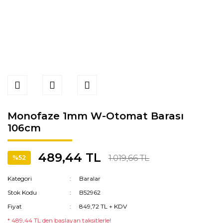
Monofaze 1mm W-Otomat Barası
106cm
489,44 TL
1.019,66 TL
%52
Kategori
Baralar
Stok Kodu
B52962
Fiyat
849,72 TL + KDV
* 489,44 TL den başlayan taksitlerle!