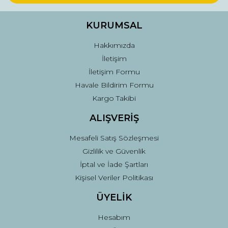
Ürün bilgilerinde hatalar bulunuyor.
Ürün fiyatı diğer sitelerden daha pahalı.
KURUMSAL
Bu ürüne benzer farklı alternatifler olmalı.
Hakkımızda
İletişim
İletişim Formu
Havale Bildirim Formu
Kargo Takibi
Gönder
ALIŞVERİŞ
Mesafeli Satış Sözleşmesi
Gizlilik ve Güvenlik
İptal ve İade Şartları
Kişisel Veriler Politikası
ÜYELİK
Hesabım