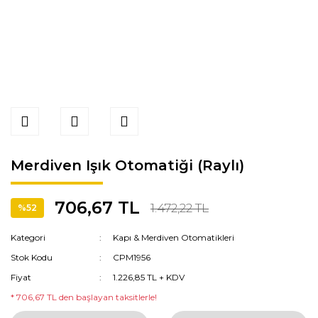
Merdiven Işık Otomatiği (Raylı)
706,67 TL
1.472,22 TL
%52
Kategori
Kapı & Merdiven Otomatikleri
Stok Kodu
CPM1956
Fiyat
1.226,85 TL + KDV
* 706,67 TL den başlayan taksitlerle!