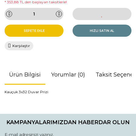
* 353,88 TL den başlayan taksitlerle!
SEPETE EKLE
HIZLI SATIN AL
Karşılaştır
Ürün Bilgisi
Yorumlar (0)
Taksit Seçenek
Kauçuk 3x32 Duvar Prizi
Bu ürünün fiyat bilgisi, resim, ürün açıklamalarında ve diğer
konularda yetersiz gördüğünüz noktaları öneri formunu
Bu ürüne ilk yorumu siz yapın!
kullanarak tarafımıza iletebilirsiniz.
KAMPANYALARIMIZDAN HABERDAR OLUN
Görüş ve önerileriniz için teşekkür ederiz.
Yorum Yaz