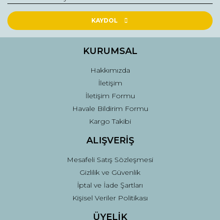
Ürün resmi kalitesiz, bozuk veya görüntülenemiyor.
Ürün açıklamasında eksik bilgiler bulunuyor.
KAYDOL
Ürün bilgilerinde hatalar bulunuyor.
Ürün fiyatı diğer sitelerden daha pahalı.
KURUMSAL
Bu ürüne benzer farklı alternatifler olmalı.
Hakkımızda
İletişim
İletişim Formu
Havale Bildirim Formu
Kargo Takibi
Gönder
ALIŞVERİŞ
Mesafeli Satış Sözleşmesi
Gizlilik ve Güvenlik
İptal ve İade Şartları
Kişisel Veriler Politikası
ÜYELİK