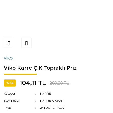
VİKO
Viko Karre Ç.K.Topraklı Priz
104,11 TL
289,20 TL
%64
Kategori
KARRE
Stok Kodu
KARRE-ÇKTOP
Fiyat
241,00 TL + KDV