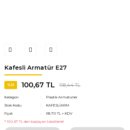
Kafesli Armatür E27
100,67 TL
118,44 TL
%15
Kategori
Plastik Armatürler
Stok Kodu
KAFESLİARM
Fiyat
98,70 TL + KDV
* 100,67 TL den başlayan taksitlerle!