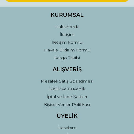
Ürün bilgilerinde hatalar bulunuyor.
Ürün fiyatı diğer sitelerden daha pahalı.
KURUMSAL
Bu ürüne benzer farklı alternatifler olmalı.
Hakkımızda
İletişim
İletişim Formu
Havale Bildirim Formu
Kargo Takibi
Gönder
ALIŞVERİŞ
Mesafeli Satış Sözleşmesi
Gizlilik ve Güvenlik
İptal ve İade Şartları
Kişisel Veriler Politikası
ÜYELİK
Hesabım