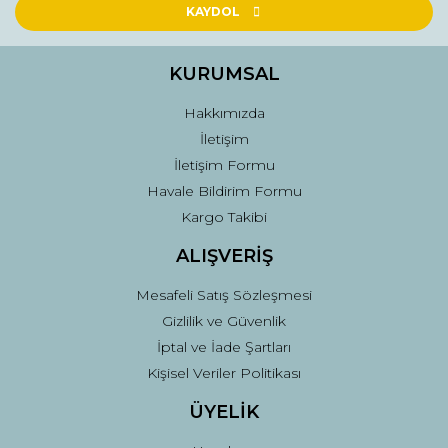
Ürün açıklamasında eksik bilgiler bulunuyor.
KAYDOL
Ürün bilgilerinde hatalar bulunuyor.
Ürün fiyatı diğer sitelerden daha pahalı.
KURUMSAL
Bu ürüne benzer farklı alternatifler olmalı.
Hakkımızda
İletişim
İletişim Formu
Havale Bildirim Formu
Kargo Takibi
Gönder
ALIŞVERİŞ
Mesafeli Satış Sözleşmesi
Gizlilik ve Güvenlik
İptal ve İade Şartları
Kişisel Veriler Politikası
ÜYELİK