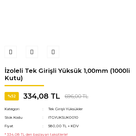
İzoleli Tek Girişli Yüksük 1,00mm (1000li
Kutu)
334,08 TL
696,00 TL
%52
Kategori
Tek Girişli Yüksükler
Stok Kodu
ITGYUKSUK0010
Fiyat
580,00 TL + KDV
* 334,08 TL den başlayan taksitlerle!