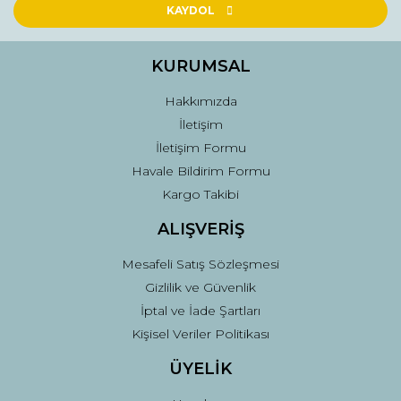
Ürün açıklamasında eksik bilgiler bulunuyor.
KAYDOL
Ürün bilgilerinde hatalar bulunuyor.
Ürün fiyatı diğer sitelerden daha pahalı.
KURUMSAL
Bu ürüne benzer farklı alternatifler olmalı.
Hakkımızda
İletişim
İletişim Formu
Havale Bildirim Formu
Kargo Takibi
Gönder
ALIŞVERİŞ
Mesafeli Satış Sözleşmesi
Gizlilik ve Güvenlik
İptal ve İade Şartları
Kişisel Veriler Politikası
ÜYELİK