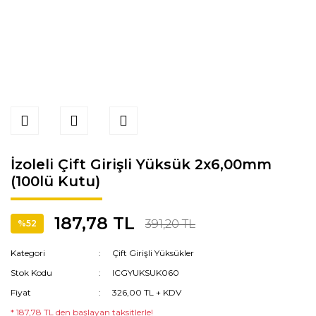
İzoleli Çift Girişli Yüksük 2x6,00mm
(100lü Kutu)
187,78 TL
391,20 TL
%52
Kategori
Çift Girişli Yüksükler
Stok Kodu
ICGYUKSUK060
Fiyat
326,00 TL + KDV
* 187,78 TL den başlayan taksitlerle!