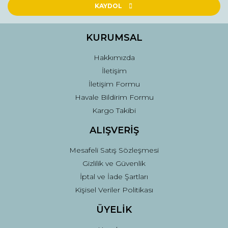
Ürün açıklamasında eksik bilgiler bulunuyor.
KAYDOL
Ürün bilgilerinde hatalar bulunuyor.
Ürün fiyatı diğer sitelerden daha pahalı.
KURUMSAL
Bu ürüne benzer farklı alternatifler olmalı.
Hakkımızda
İletişim
İletişim Formu
Havale Bildirim Formu
Kargo Takibi
Gönder
ALIŞVERİŞ
Mesafeli Satış Sözleşmesi
Gizlilik ve Güvenlik
İptal ve İade Şartları
Kişisel Veriler Politikası
ÜYELİK