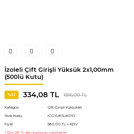
İzoleli Çift Girişli Yüksük 2x1,00mm
(500lü Kutu)
334,08 TL
696,00 TL
%52
Kategori
Çift Girişli Yüksükler
Stok Kodu
ICGYUKSUK010
Fiyat
580,00 TL + KDV
* 334,08 TL den başlayan taksitlerle!