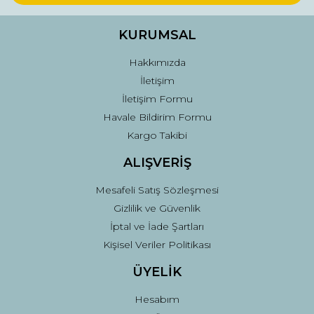
Ürün bilgilerinde hatalar bulunuyor.
Ürün fiyatı diğer sitelerden daha pahalı.
KURUMSAL
Bu ürüne benzer farklı alternatifler olmalı.
Hakkımızda
İletişim
İletişim Formu
Havale Bildirim Formu
Kargo Takibi
Gönder
ALIŞVERİŞ
Mesafeli Satış Sözleşmesi
Gizlilik ve Güvenlik
İptal ve İade Şartları
Kişisel Veriler Politikası
ÜYELİK
Hesabım