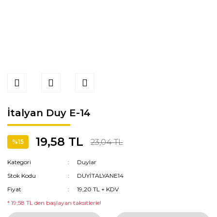
İtalyan Duy E-14
19,58 TL
23,04 TL
%15
Kategori
Duylar
Stok Kodu
DUYİTALYANE14
Fiyat
19,20 TL + KDV
* 19,58 TL den başlayan taksitlerle!