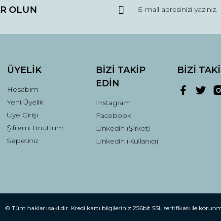
R OLUN
r.
Yorum Yaz
ÜYELİK
BİZİ TAKİP
BİZİ TAK
EDİN
Hesabım
Yeni Üyelik
Instagram
Üye Girişi
Facebook
Şifremi Unuttum
Linkedin (Şirket)
Gönder
Sepetiniz
Linkedin (Kullanıcı)
© Tüm hakları saklıdır. Kredi kartı bilgileriniz 256bit SSL sertifikası ile korun