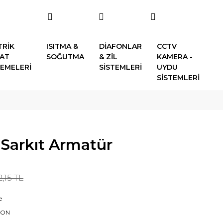
TRİK
ISITMA &
DİAFONLAR
CCTV
SAT
SOĞUTMA
& ZİL
KAMERA -
EMELERİ
SİSTEMLERİ
UYDU
SİSTEMLERİ
 Sarkıt Armatür
,15 TL
e
SON