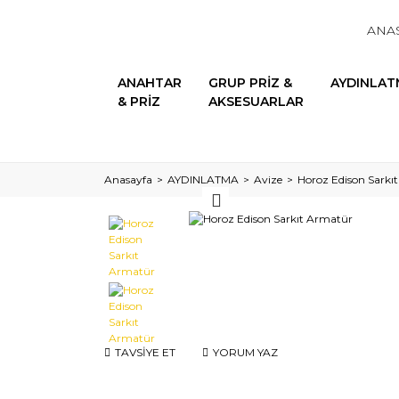
ANA
ANAHTAR
GRUP PRİZ &
AYDINLAT
& PRİZ
AKSESUARLAR
Anasayfa
AYDINLATMA
Avize
Horoz Edison Sarkı
TAVSİYE ET
YORUM YAZ