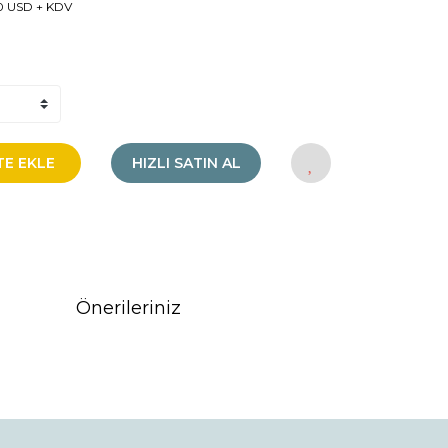
0 USD + KDV
TE EKLE
HIZLI SATIN AL
Önerileriniz
rak tarafımıza iletebilirsiniz.