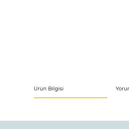
Ürün Bilgisi
Yoru
Bu ürünün fiyat bilgisi, resim, ürün açıklamaların
Görüş ve önerileriniz için teşekkür ederiz.