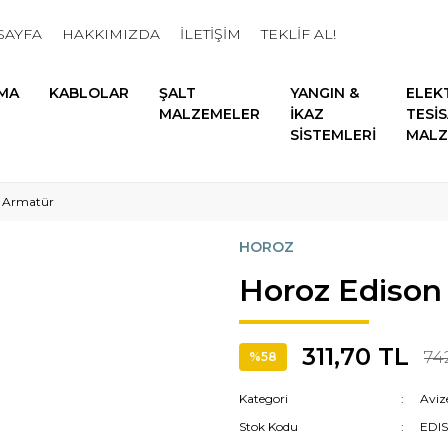
SAYFA
HAKKIMIZDA
İLETİŞİM
TEKLİF AL!
MA
KABLOLAR
ŞALT
YANGIN &
ELEK
MALZEMELER
İKAZ
TESİ
SİSTEMLERİ
MALZ
t Armatür
HOROZ
Horoz Edison
311,70 TL
742
%58
Kategori
Aviz
Stok Kodu
EDI