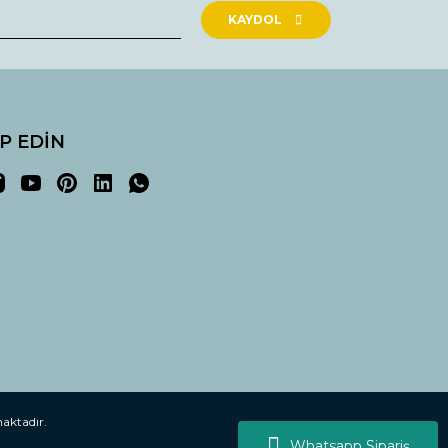
KAYDOL
İP EDİN
maktadır.
Whatsapp Sipariş