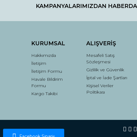
KAMPANYALARIMIZDAN HABERDA
Ürün resmi kalitesiz, bozuk veya görüntülenemiyo
Ürün açıklamasında eksik bilgiler bulunuyor.
Ürün bilgilerinde hatalar bulunuyor.
Ürün fiyatı diğer sitelerden daha pahalı.
Bu ürüne benzer farklı alternatifler olmalı.
KURUMSAL
ALIŞVERİŞ
Hakkımızda
Mesafeli Satış
Sözleşmesi
İletişim
Gizlilik ve Güvenlik
İletişim Formu
İptal ve İade Şartları
Havale Bildirim
Formu
Kişisel Veriler
Politikası
Kargo Takibi
Facebook Sipariş