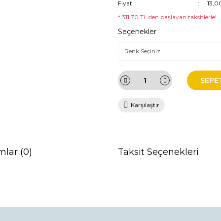
Fiyat
13,0
* 311,70 TL den başlayan taksitlerle!
Seçenekler
SEPE
Karşılaştır
mlar (0)
Taksit Seçenekleri
da ve diğer konularda yetersiz gördüğünüz noktaları öneri formunu kullana
Bu ürüne ilk yorumu siz yapın!