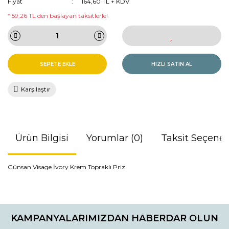
Fiyat
164,60 TL + KDV
* 59,26 TL den başlayan taksitlerle!
SEPETE EKLE
HIZLI SATIN AL
Karşılaştır
Ürün Bilgisi
Yorumlar (0)
Taksit Seçenek
Günsan Visage İvory Krem Topraklı Priz
Bu ürünün fiyat bilgisi, resim, ürün açıklamalarında ve diğer
konularda yetersiz gördüğünüz noktaları öneri formunu
Bu ürüne ilk yorumu siz yapın!
kullanarak tarafımıza iletebilirsiniz.
KAMPANYALARIMIZDAN HABERDAR OLUN
Görüş ve önerileriniz için teşekkür ederiz.