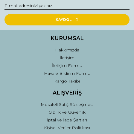
Yorum Yaz
Ürün resmi kalitesiz, bozuk veya görüntülenemiyor.
Ürün açıklamasında eksik bilgiler bulunuyor.
KAYDOL
Ürün bilgilerinde hatalar bulunuyor.
Ürün fiyatı diğer sitelerden daha pahalı.
KURUMSAL
Bu ürüne benzer farklı alternatifler olmalı.
Hakkımızda
İletişim
İletişim Formu
Havale Bildirim Formu
Kargo Takibi
Gönder
ALIŞVERİŞ
Mesafeli Satış Sözleşmesi
Gizlilik ve Güvenlik
İptal ve İade Şartları
Kişisel Veriler Politikası