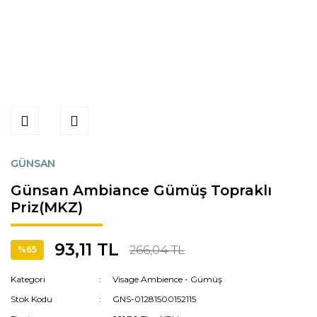
GÜNSAN
Günsan Ambiance Gümüş Topraklı
Priz(MKZ)
93,11 TL
266,04 TL
%65
Kategori
Visage Ambience - Gümüş
Stok Kodu
GNS-01281500152115