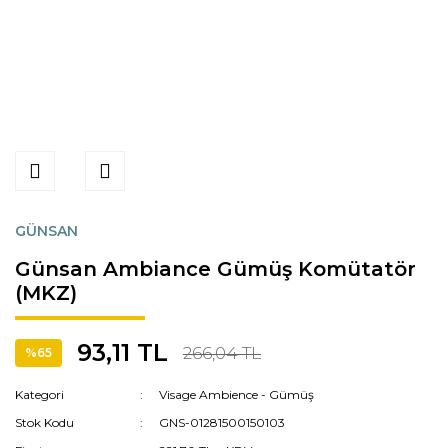
GÜNSAN
Günsan Ambiance Gümüş Komütatör
(MKZ)
93,11 TL
266,04 TL
%65
Kategori
Visage Ambience - Gümüş
Stok Kodu
GNS-01281500150103