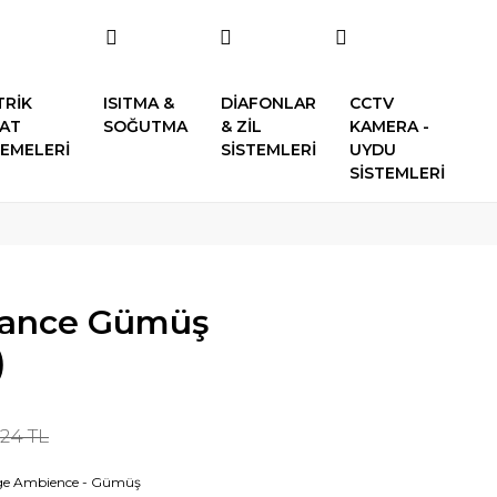
TRİK
ISITMA &
DİAFONLAR
CCTV
SAT
SOĞUTMA
& ZİL
KAMERA -
EMELERİ
SİSTEMLERİ
UYDU
SİSTEMLERİ
ance Gümüş
)
,24 TL
ge Ambience - Gümüş