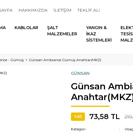
SAYFA
HAKKIMIZDA
İLETİŞİM
TEKLİF AL!
MA
KABLOLAR
ŞALT
YANGIN &
ELEK
MALZEMELER
İKAZ
TESİ
SİSTEMLERİ
MALZ
ence - Gümüş
Günsan Ambiance Gümüş Anahtar(MKZ)
GÜNSAN
Günsan Ambi
Anahtar(MKZ
73,58 TL
210
%65
Kategori
Visa