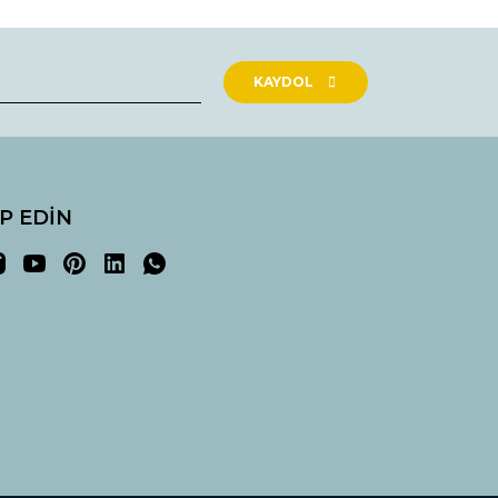
rak tarafımıza iletebilirsiniz.
KAYDOL
İP EDİN