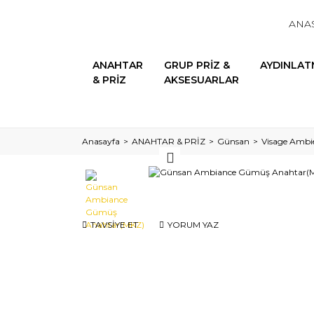
ANA
ANAHTAR
GRUP PRİZ &
AYDINLAT
& PRİZ
AKSESUARLAR
Anasayfa
ANAHTAR & PRİZ
Günsan
Visage Ambi
TAVSİYE ET
YORUM YAZ