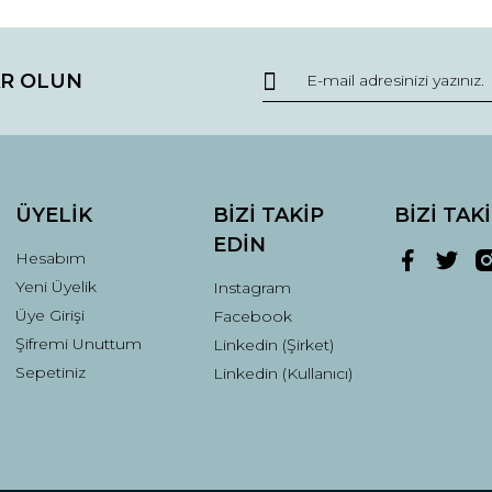
da ve diğer konularda yetersiz gördüğünüz noktaları öneri formunu kullana
Bu ürüne ilk yorumu siz yapın!
R OLUN
r.
Yorum Yaz
ÜYELİK
BİZİ TAKİP
BİZİ TAK
EDİN
Hesabım
Yeni Üyelik
Instagram
Üye Girişi
Facebook
Şifremi Unuttum
Linkedin (Şirket)
Gönder
Sepetiniz
Linkedin (Kullanıcı)