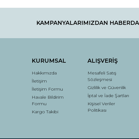
Bu ürünün fiyat bilgisi, resim, ürün açıklamaların
Görüş ve önerileriniz için teşekkür ederiz.
KAMPANYALARIMIZDAN HABERDA
Ürün resmi kalitesiz, bozuk veya görüntülenemiyo
Ürün açıklamasında eksik bilgiler bulunuyor.
Ürün bilgilerinde hatalar bulunuyor.
Ürün fiyatı diğer sitelerden daha pahalı.
Bu ürüne benzer farklı alternatifler olmalı.
KURUMSAL
ALIŞVERİŞ
Hakkımızda
Mesafeli Satış
Sözleşmesi
İletişim
Gizlilik ve Güvenlik
İletişim Formu
İptal ve İade Şartları
Havale Bildirim
Formu
Kişisel Veriler
Politikası
Kargo Takibi