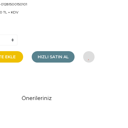
01281500150101
20 TL + KDV
TE EKLE
HIZLI SATIN AL
Önerileriniz