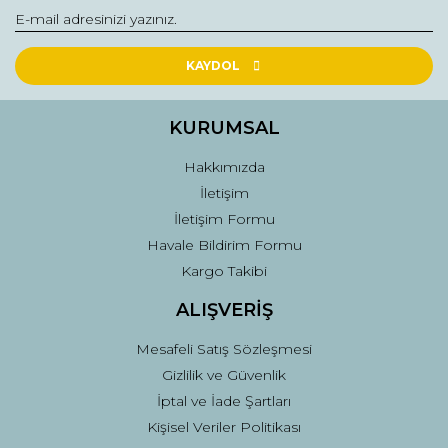
Yorum Yaz
Ürün resmi kalitesiz, bozuk veya görüntülenemiyor.
Ürün açıklamasında eksik bilgiler bulunuyor.
KAYDOL
Ürün bilgilerinde hatalar bulunuyor.
Ürün fiyatı diğer sitelerden daha pahalı.
KURUMSAL
Bu ürüne benzer farklı alternatifler olmalı.
Hakkımızda
İletişim
İletişim Formu
Havale Bildirim Formu
Kargo Takibi
Gönder
ALIŞVERİŞ
Mesafeli Satış Sözleşmesi
Gizlilik ve Güvenlik
İptal ve İade Şartları
Kişisel Veriler Politikası