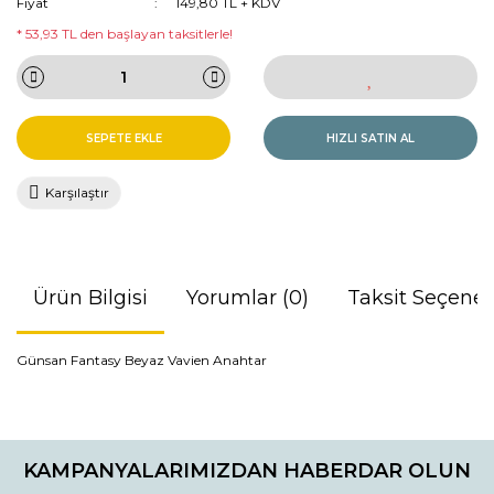
Fiyat
149,80 TL + KDV
* 53,93 TL den başlayan taksitlerle!
SEPETE EKLE
HIZLI SATIN AL
Karşılaştır
Ürün Bilgisi
Yorumlar (0)
Taksit Seçenek
Günsan Fantasy Beyaz Vavien Anahtar
Bu ürünün fiyat bilgisi, resim, ürün açıklamalarında ve diğer
konularda yetersiz gördüğünüz noktaları öneri formunu
Bu ürüne ilk yorumu siz yapın!
kullanarak tarafımıza iletebilirsiniz.
KAMPANYALARIMIZDAN HABERDAR OLUN
Görüş ve önerileriniz için teşekkür ederiz.