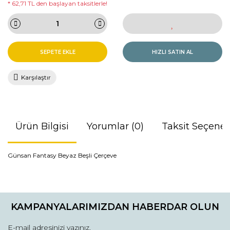
* 62,71 TL den başlayan taksitlerle!
SEPETE EKLE
HIZLI SATIN AL
Karşılaştır
Ürün Bilgisi
Yorumlar (0)
Taksit Seçenek
Günsan Fantasy Beyaz Beşli Çerçeve
Bu ürünün fiyat bilgisi, resim, ürün açıklamalarında ve diğer
konularda yetersiz gördüğünüz noktaları öneri formunu
Bu ürüne ilk yorumu siz yapın!
kullanarak tarafımıza iletebilirsiniz.
KAMPANYALARIMIZDAN HABERDAR OLUN
Görüş ve önerileriniz için teşekkür ederiz.
Yorum Yaz