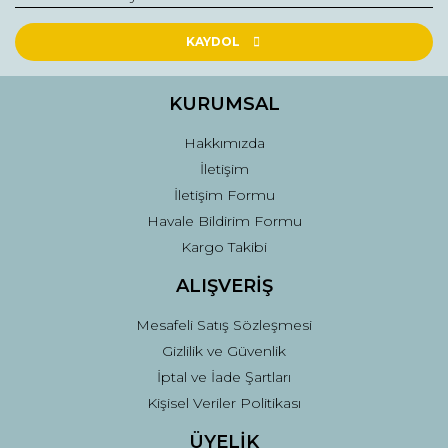
Ürün resmi kalitesiz, bozuk veya görüntülenemiyor.
Ürün açıklamasında eksik bilgiler bulunuyor.
KAYDOL
Ürün bilgilerinde hatalar bulunuyor.
Ürün fiyatı diğer sitelerden daha pahalı.
KURUMSAL
Bu ürüne benzer farklı alternatifler olmalı.
Hakkımızda
İletişim
İletişim Formu
Havale Bildirim Formu
Kargo Takibi
Gönder
ALIŞVERİŞ
Mesafeli Satış Sözleşmesi
Gizlilik ve Güvenlik
İptal ve İade Şartları
Kişisel Veriler Politikası
ÜYELİK