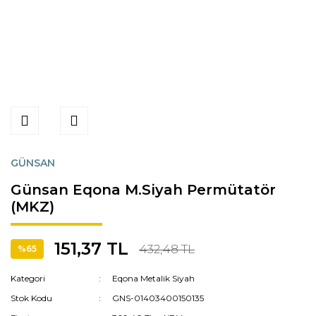
GÜNSAN
Günsan Eqona M.Siyah Permütatör
(MKZ)
151,37 TL
432,48 TL
%65
Kategori
Eqona Metalik Siyah
Stok Kodu
GNS-01403400150135