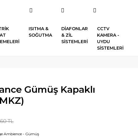
TRİK
ISITMA &
DİAFONLAR
CCTV
SAT
SOĞUTMA
& ZİL
KAMERA -
EMELERİ
SİSTEMLERİ
UYDU
SİSTEMLERİ
ance Gümüş Kapaklı
 (MKZ)
,60 TL
ge Ambience - Gümüş