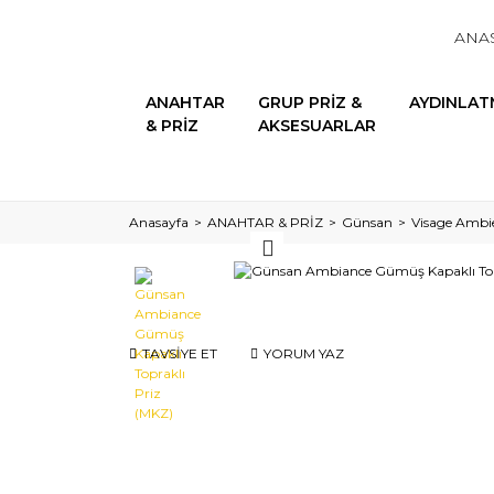
ANA
ANAHTAR
GRUP PRİZ &
AYDINLAT
& PRİZ
AKSESUARLAR
Anasayfa
ANAHTAR & PRİZ
Günsan
Visage Ambi
TAVSİYE ET
YORUM YAZ