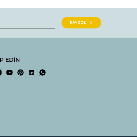
rak tarafımıza iletebilirsiniz.
KAYDOL
İP EDİN