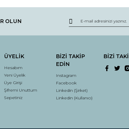
da ve diğer konularda yetersiz gördüğünüz noktaları öneri formunu kullana
Bu ürüne ilk yorumu siz yapın!
R OLUN
r.
Yorum Yaz
ÜYELİK
BİZİ TAKİP
BİZİ TAK
EDİN
Hesabım
Yeni Üyelik
Instagram
Üye Girişi
Facebook
Şifremi Unuttum
Linkedin (Şirket)
Gönder
Sepetiniz
Linkedin (Kullanıcı)