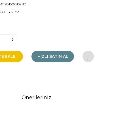
01281500152117
50 TL + KDV
TE EKLE
HIZLI SATIN AL
Önerileriniz