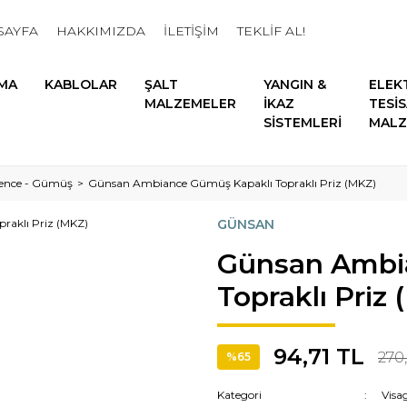
SAYFA
HAKKIMIZDA
İLETİŞİM
TEKLİF AL!
MA
KABLOLAR
ŞALT
YANGIN &
ELEK
MALZEMELER
İKAZ
TESİ
SİSTEMLERİ
MALZ
ence - Gümüş
Günsan Ambiance Gümüş Kapaklı Topraklı Priz (MKZ)
GÜNSAN
Günsan Ambi
Topraklı Priz
94,71 TL
270
%65
Kategori
Visa