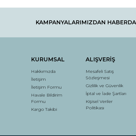
Bu ürünün fiyat bilgisi, resim, ürün açıklamaların
Görüş ve önerileriniz için teşekkür ederiz.
KAMPANYALARIMIZDAN HABERDA
Ürün resmi kalitesiz, bozuk veya görüntülenemiyo
Ürün açıklamasında eksik bilgiler bulunuyor.
Ürün bilgilerinde hatalar bulunuyor.
Ürün fiyatı diğer sitelerden daha pahalı.
Bu ürüne benzer farklı alternatifler olmalı.
KURUMSAL
ALIŞVERİŞ
Hakkımızda
Mesafeli Satış
Sözleşmesi
İletişim
Gizlilik ve Güvenlik
İletişim Formu
İptal ve İade Şartları
Havale Bildirim
Formu
Kişisel Veriler
Politikası
Kargo Takibi