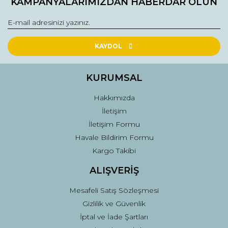
KAMPANYALARIMIZDAN HABERDAR OLUN
Görüş ve önerileriniz için teşekkür ederiz.
Yorum Yaz
Ürün resmi kalitesiz, bozuk veya görüntülenemiyor.
Ürün açıklamasında eksik bilgiler bulunuyor.
KAYDOL
Ürün bilgilerinde hatalar bulunuyor.
Ürün fiyatı diğer sitelerden daha pahalı.
KURUMSAL
Bu ürüne benzer farklı alternatifler olmalı.
Hakkımızda
İletişim
İletişim Formu
Havale Bildirim Formu
Kargo Takibi
Gönder
ALIŞVERİŞ
Mesafeli Satış Sözleşmesi
Gizlilik ve Güvenlik
İptal ve İade Şartları