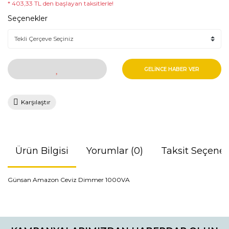
* 403,33 TL den başlayan taksitlerle!
Seçenekler
GELİNCE HABER VER
Karşılaştır
Ürün Bilgisi
Yorumlar (0)
Taksit Seçenek
Günsan Amazon Ceviz Dimmer 1000VA
Bu ürünün fiyat bilgisi, resim, ürün açıklamalarında ve diğer
konularda yetersiz gördüğünüz noktaları öneri formunu
Bu ürüne ilk yorumu siz yapın!
kullanarak tarafımıza iletebilirsiniz.