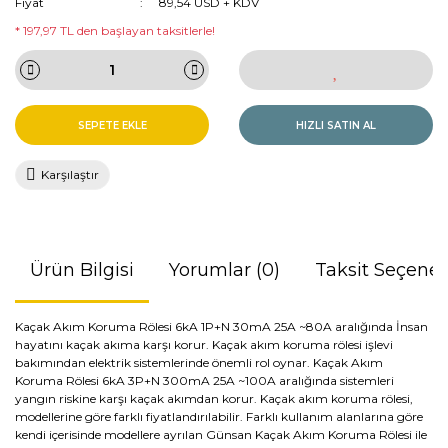
Fiyat
89,54 USD + KDV
* 197,97 TL den başlayan taksitlerle!
SEPETE EKLE
HIZLI SATIN AL
Karşılaştır
Ürün Bilgisi
Yorumlar (0)
Taksit Seçenek
Kaçak Akım Koruma Rölesi 6kA 1P+N 30mA 25A ~80A aralığında İnsan
hayatını kaçak akıma karşı korur. Kaçak akım koruma rölesi işlevi
bakımından elektrik sistemlerinde önemli rol oynar. Kaçak Akım
Koruma Rölesi 6kA 3P+N 300mA 25A ~100A aralığında sistemleri
yangın riskine karşı kaçak akımdan korur. Kaçak akım koruma rölesi,
modellerine göre farklı fiyatlandırılabilir. Farklı kullanım alanlarına göre
kendi içerisinde modellere ayrılan Günsan Kaçak Akım Koruma Rölesi ile