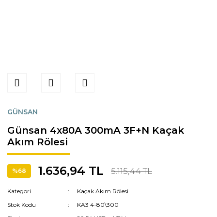
GÜNSAN
Günsan 4x80A 300mA 3F+N Kaçak
Akım Rölesi
1.636,94 TL
5.115,44 TL
%68
Kategori
Kaçak Akım Rölesi
Stok Kodu
KA3 4-80\300