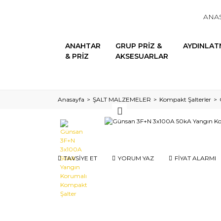
ANA
ANAHTAR
GRUP PRİZ &
AYDINLAT
& PRİZ
AKSESUARLAR
Anasayfa
ŞALT MALZEMELER
Kompakt Şalterler
TAVSİYE ET
YORUM YAZ
FİYAT ALARMI