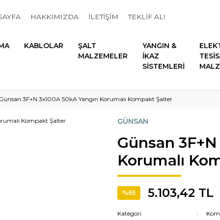
SAYFA
HAKKIMIZDA
İLETİŞİM
TEKLİF AL!
MA
KABLOLAR
ŞALT
YANGIN &
ELEK
MALZEMELER
İKAZ
TESİ
SİSTEMLERİ
MALZ
Günsan 3F+N 3x100A 50kA Yangın Korumalı Kompakt Şalter
GÜNSAN
Günsan 3F+N 
Korumalı Kom
5.103,42 TL
%65
Kategori
Komp