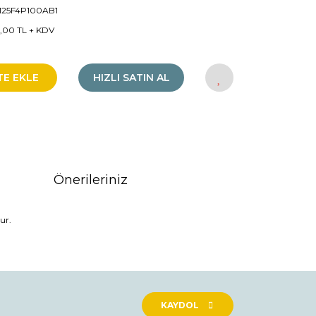
125F4P100AB1
51,00 TL + KDV
TE EKLE
HIZLI SATIN AL
Önerileriniz
ur.
rak tarafımıza iletebilirsiniz.
KAYDOL