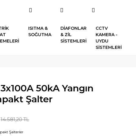
TRİK
ISITMA &
DİAFONLAR
CCTV
SAT
SOĞUTMA
& ZİL
KAMERA -
EMELERİ
SİSTEMLERİ
UYDU
SİSTEMLERİ
3x100A 50kA Yangın
pakt Şalter
14.581,20 TL
akt Şalterler