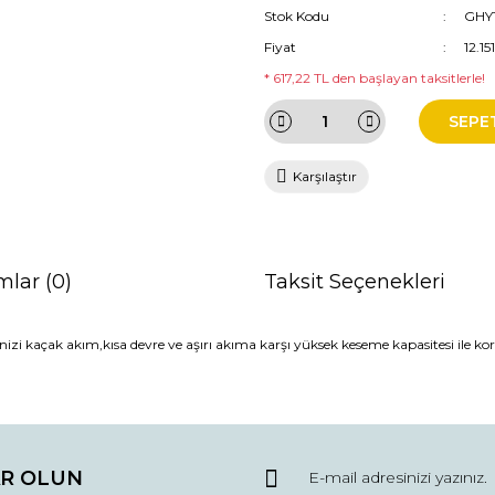
Stok Kodu
GHY
Fiyat
12.1
* 617,22 TL den başlayan taksitlerle!
SEPE
Karşılaştır
mlar (0)
Taksit Seçenekleri
 kaçak akım,kısa devre ve aşırı akıma karşı yüksek keseme kapasitesi ile kor
da ve diğer konularda yetersiz gördüğünüz noktaları öneri formunu kullana
Bu ürüne ilk yorumu siz yapın!
R OLUN
r.