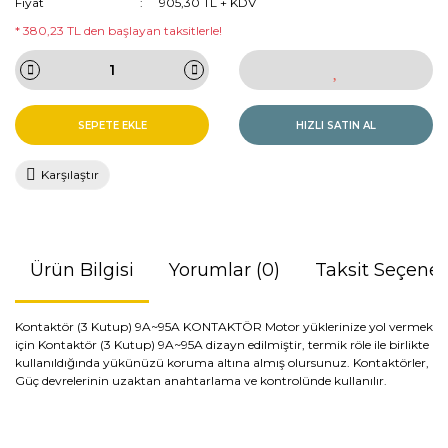
Fiyat
905,30 TL + KDV
* 380,23 TL den başlayan taksitlerle!
SEPETE EKLE
HIZLI SATIN AL
Karşılaştır
Ürün Bilgisi
Yorumlar (0)
Taksit Seçenek
Kontaktör (3 Kutup) 9A~95A KONTAKTÖR Motor yüklerinize yol vermek
için Kontaktör (3 Kutup) 9A~95A dizayn edilmiştir, termik röle ile birlikte
kullanıldığında yükünüzü koruma altına almış olursunuz. Kontaktörler,
Güç devrelerinin uzaktan anahtarlama ve kontrolünde kullanılır.
Bu ürünün fiyat bilgisi, resim, ürün açıklamalarında ve diğer