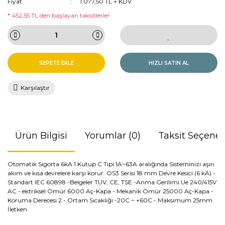
Fiyat
1.077,50 TL + KDV
* 452,55 TL den başlayan taksitlerle!
SEPETE EKLE
HIZLI SATIN AL
Karşılaştır
Ürün Bilgisi
Yorumlar (0)
Taksit Seçenek
Otomatik Sigorta 6kA 1 Kutup C Tipi 1A~63A aralığında Sisteminizi aşırı
akım ve kısa devrelere karşı korur. OS3 Serisi 18 mm Devre Kesici (6 kA) -
Standart IEC 60898 -Belgeler TÜV, CE, TSE -Anma Gerilimi Ue 240/415V
AC - ektriksel Ömür 6000 Aç-Kapa - Mekanik Ömür 25000 Aç-Kapa -
Koruma Derecesi 2 - Ortam Sıcaklığı -20C ~ +60C - Maksimum 25mm
İletken