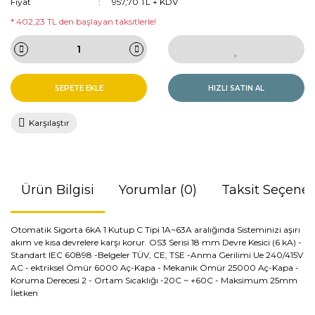
Fiyat
957,70 TL + KDV
* 402,23 TL den başlayan taksitlerle!
SEPETE EKLE
HIZLI SATIN AL
Karşılaştır
Ürün Bilgisi
Yorumlar (0)
Taksit Seçenek
Otomatik Sigorta 6kA 1 Kutup C Tipi 1A~63A aralığında Sisteminizi aşırı
akım ve kısa devrelere karşı korur. OS3 Serisi 18 mm Devre Kesici (6 kA) -
Standart IEC 60898 -Belgeler TÜV, CE, TSE -Anma Gerilimi Ue 240/415V
AC - ektriksel Ömür 6000 Aç-Kapa - Mekanik Ömür 25000 Aç-Kapa -
Koruma Derecesi 2 - Ortam Sıcaklığı -20C ~ +60C - Maksimum 25mm
İletken