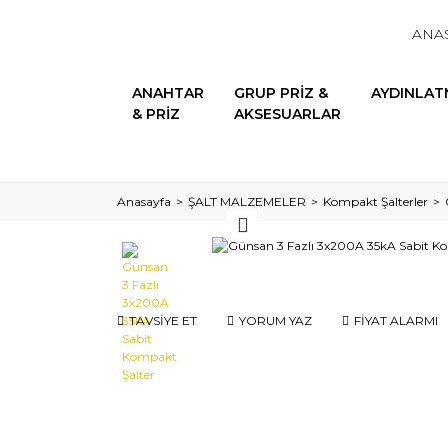
ANA
ANAHTAR
GRUP PRİZ &
AYDINLAT
& PRİZ
AKSESUARLAR
Anasayfa
ŞALT MALZEMELER
Kompakt Şalterler
TAVSİYE ET
YORUM YAZ
FİYAT ALARMI