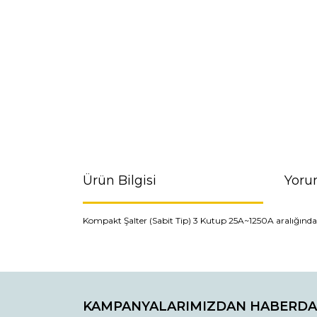
Ürün Bilgisi
Yoru
Kompakt Şalter (Sabit Tip) 3 Kutup 25A~1250A aralığında Si
Bu ürünün fiyat bilgisi, resim, ürün açıklamaların
Görüş ve önerileriniz için teşekkür ederiz.
KAMPANYALARIMIZDAN HABERDA
Ürün resmi kalitesiz, bozuk veya görüntülenemiyo