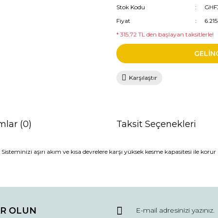
Stok Kodu
GHF
Fiyat
6.21
* 315,72 TL den başlayan taksitlerle!
GELİN
Karşılaştır
mlar (0)
Taksit Seçenekleri
steminizi aşırı akım ve kısa devrelere karşı yüksek kesme kapasitesi ile korur
da ve diğer konularda yetersiz gördüğünüz noktaları öneri formunu kullana
Bu ürüne ilk yorumu siz yapın!
R OLUN
r.