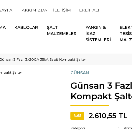
SAYFA
HAKKIMIZDA
İLETİŞİM
TEKLİF AL!
MA
KABLOLAR
ŞALT
YANGIN &
ELEK
MALZEMELER
İKAZ
TESİ
SİSTEMLERİ
MALZ
Günsan 3 Fazlı 3x200A 35kA Sabit Kompakt Şalter
GÜNSAN
Günsan 3 Fazl
Kompakt Şalt
2.610,55 TL
%65
Kategori
Komp