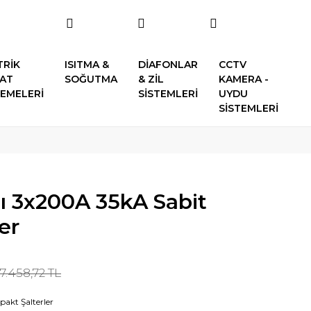
TRİK
ISITMA &
DİAFONLAR
CCTV
SAT
SOĞUTMA
& ZİL
KAMERA -
EMELERİ
SİSTEMLERİ
UYDU
SİSTEMLERİ
ı 3x200A 35kA Sabit
er
7.458,72 TL
akt Şalterler