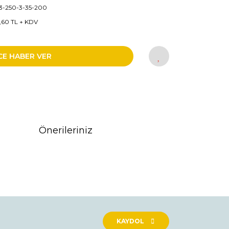
3-250-3-35-200
5,60 TL + KDV
CE HABER VER
Önerileriniz
rak tarafımıza iletebilirsiniz.
KAYDOL