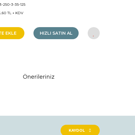
-250-3-35-125
3,60 TL + KDV
TE EKLE
HIZLI SATIN AL
Önerileriniz
rak tarafımıza iletebilirsiniz.
KAYDOL