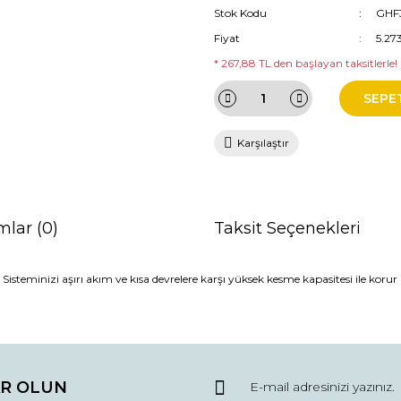
Stok Kodu
GHF3
Fiyat
5.27
* 267,88 TL den başlayan taksitlerle!
SEPE
Karşılaştır
mlar (0)
Taksit Seçenekleri
steminizi aşırı akım ve kısa devrelere karşı yüksek kesme kapasitesi ile korur
da ve diğer konularda yetersiz gördüğünüz noktaları öneri formunu kullana
Bu ürüne ilk yorumu siz yapın!
R OLUN
r.