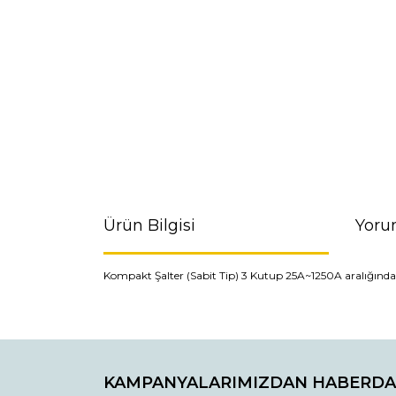
Ürün Bilgisi
Yoru
Kompakt Şalter (Sabit Tip) 3 Kutup 25A~1250A aralığında Si
Bu ürünün fiyat bilgisi, resim, ürün açıklamaların
Görüş ve önerileriniz için teşekkür ederiz.
KAMPANYALARIMIZDAN HABERDA
Ürün resmi kalitesiz, bozuk veya görüntülenemiyo