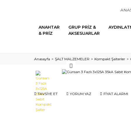
ANA
ANAHTAR
GRUP PRİZ &
AYDINLAT
& PRİZ
AKSESUARLAR
Anasayfa
ŞALT MALZEMELER
Kompakt Şalterler
TAVSİYE ET
YORUM YAZ
FİYAT ALARMI