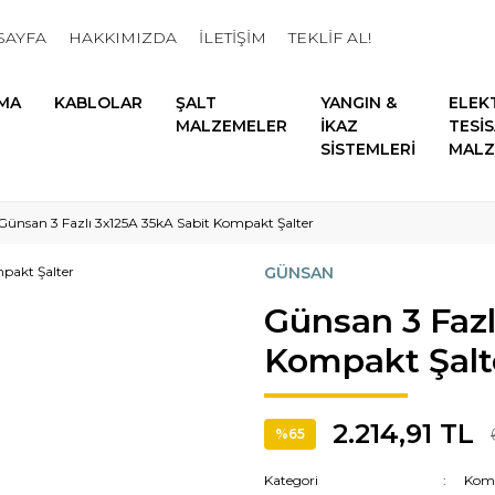
SAYFA
HAKKIMIZDA
İLETİŞİM
TEKLİF AL!
MA
KABLOLAR
ŞALT
YANGIN &
ELEK
MALZEMELER
İKAZ
TESİ
SİSTEMLERİ
MALZ
Günsan 3 Fazlı 3x125A 35kA Sabit Kompakt Şalter
GÜNSAN
Günsan 3 Fazl
Kompakt Şalt
2.214,91 TL
%65
Kategori
Komp