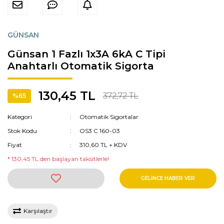
GÜNSAN
Günsan 1 Fazlı 1x3A 6kA C Tipi
Anahtarlı Otomatik Sigorta
130,45 TL
372,72 TL
%65
Kategori
Otomatik Sigortalar
Stok Kodu
OS3 C 160-03
Fiyat
310,60 TL + KDV
* 130,45 TL den başlayan taksitlerle!
GELİNCE HABER VER
Karşılaştır