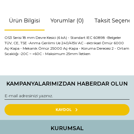
Ürün Bilgisi
Yorumlar (0)
Taksit Seçenek
OS3 Serisi 18 mm Devre Kesici (6 kA) - Standart IEC 60898 -Belgeler
TÜV, CE, TSE -Anma Gerilimi Ue 240/415V AC - ektriksel Ömür 6000
Aç-Kapa - Mekanik Ömür 25000 Aç-Kapa - Koruma Derecesi 2 - Ortam
Sıcaklığı -20C ~ +60C - Maksimum 25mm İletken
Bu ürünün fiyat bilgisi, resim, ürün açıklamalarında ve diğer
konularda yetersiz gördüğünüz noktaları öneri formunu
Bu ürüne ilk yorumu siz yapın!
kullanarak tarafımıza iletebilirsiniz.
KAMPANYALARIMIZDAN HABERDAR OLUN
Görüş ve önerileriniz için teşekkür ederiz.
Yorum Yaz
Ürün resmi kalitesiz, bozuk veya görüntülenemiyor.
Ürün açıklamasında eksik bilgiler bulunuyor.
KAYDOL
Ürün bilgilerinde hatalar bulunuyor.
Ürün fiyatı diğer sitelerden daha pahalı.
KURUMSAL