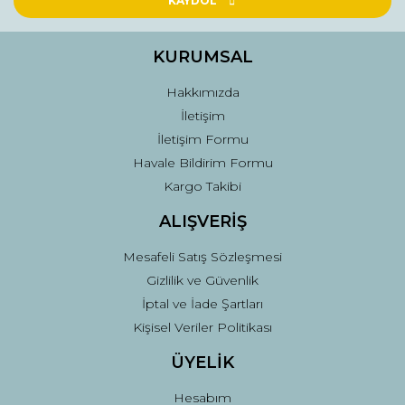
KAYDOL
Ürün bilgilerinde hatalar bulunuyor.
Ürün fiyatı diğer sitelerden daha pahalı.
KURUMSAL
Bu ürüne benzer farklı alternatifler olmalı.
Hakkımızda
İletişim
İletişim Formu
Havale Bildirim Formu
Kargo Takibi
Gönder
ALIŞVERİŞ
Mesafeli Satış Sözleşmesi
Gizlilik ve Güvenlik
İptal ve İade Şartları
Kişisel Veriler Politikası
ÜYELİK
Hesabım