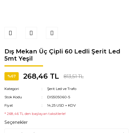
Dış Mekan Üç Çipli 60 Ledli Şerit Led
5mt Yeşil
268,46 TL
813,51 TL
%67
Kategori
Şerit Led ve Trafo
Stok Kodu
DIS505060-5
Fiyat
14,25 USD + KDV
* 268,46 TL den başlayan taksitlerle!
Seçenekler