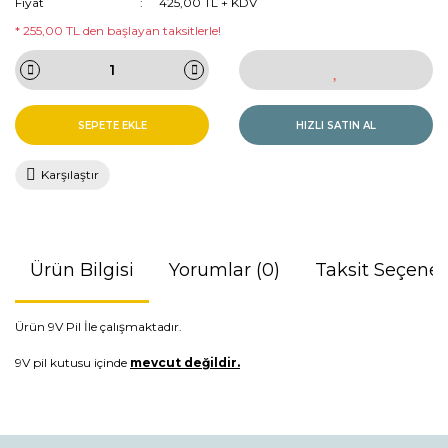
Fiyat
425,00 TL + KDV
* 255,00 TL den başlayan taksitlerle!
SEPETE EKLE
HIZLI SATIN AL
Karşılaştır
Ürün Bilgisi
Yorumlar (0)
Taksit Seçenek
Ürün 9V Pil İle çalışmaktadır.
9V pil kutusu içinde
mevcut değildir.
Bu ürünün fiyat bilgisi, resim, ürün açıklamalarında ve diğer
konularda yetersiz gördüğünüz noktaları öneri formunu
Bu ürüne ilk yorumu siz yapın!