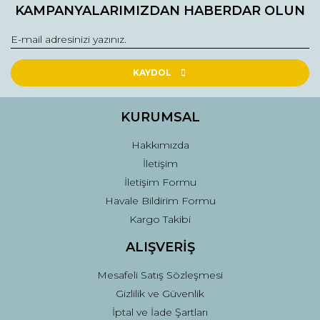
kullanarak tarafımıza iletebilirsiniz.
KAMPANYALARIMIZDAN HABERDAR OLUN
Görüş ve önerileriniz için teşekkür ederiz.
Yorum Yaz
Ürün resmi kalitesiz, bozuk veya görüntülenemiyor.
Ürün açıklamasında eksik bilgiler bulunuyor.
KAYDOL
Ürün bilgilerinde hatalar bulunuyor.
Ürün fiyatı diğer sitelerden daha pahalı.
KURUMSAL
Bu ürüne benzer farklı alternatifler olmalı.
Hakkımızda
İletişim
İletişim Formu
Havale Bildirim Formu
Kargo Takibi
Gönder
ALIŞVERİŞ
Mesafeli Satış Sözleşmesi
Gizlilik ve Güvenlik
İptal ve İade Şartları