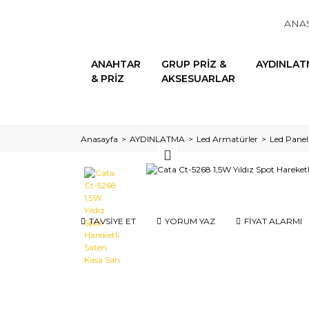
ANA
ANAHTAR
GRUP PRİZ &
AYDINLAT
& PRİZ
AKSESUARLAR
Anasayfa
AYDINLATMA
Led Armatürler
Led Panel
TAVSİYE ET
YORUM YAZ
FİYAT ALARMI