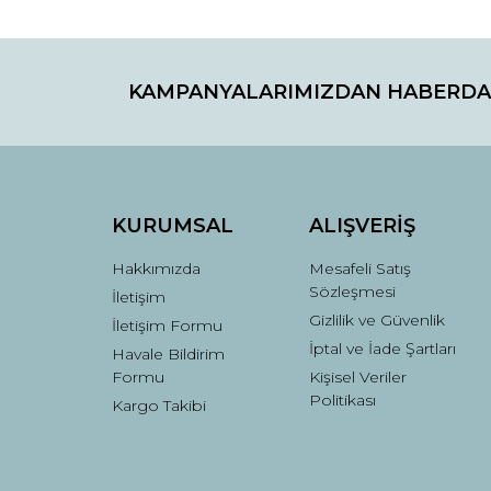
Bu ürünün fiyat bilgisi, resim, ürün açıklamaların
Görüş ve önerileriniz için teşekkür ederiz.
KAMPANYALARIMIZDAN HABERDA
Ürün resmi kalitesiz, bozuk veya görüntülenemiyo
Ürün açıklamasında eksik bilgiler bulunuyor.
Ürün bilgilerinde hatalar bulunuyor.
Ürün fiyatı diğer sitelerden daha pahalı.
Bu ürüne benzer farklı alternatifler olmalı.
KURUMSAL
ALIŞVERİŞ
Hakkımızda
Mesafeli Satış
Sözleşmesi
İletişim
Gizlilik ve Güvenlik
İletişim Formu
İptal ve İade Şartları
Havale Bildirim
Formu
Kişisel Veriler
Politikası
Kargo Takibi