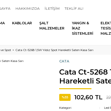
SAYFA
HAKKIMIZDA
İLETİŞİM
TEKLİF AL!
MA
KABLOLAR
ŞALT
YANGIN &
ELEK
MALZEMELER
İKAZ
TESİ
SİSTEMLERİ
MALZ
 ve Spot
Cata Ct-5268 1,5W Yıldız Spot Hareketli Saten Kasa Sarı
CATA
Cata Ct-5268 
Hareketli Sat
102,60 TL
22
%55
Kategori
Led 