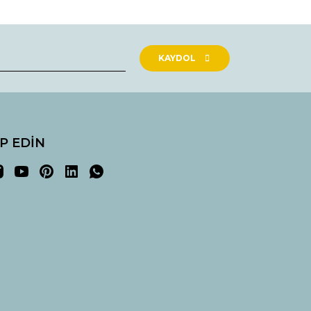
rak tarafımıza iletebilirsiniz.
KAYDOL
İP EDİN