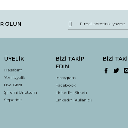
da ve diğer konularda yetersiz gördüğünüz noktaları öneri formunu kullana
Bu ürüne ilk yorumu siz yapın!
R OLUN
r.
Yorum Yaz
ÜYELİK
BİZİ TAKİP
BİZİ TAK
EDİN
Hesabım
Yeni Üyelik
Instagram
Üye Girişi
Facebook
Şifremi Unuttum
Linkedin (Şirket)
Gönder
Sepetiniz
Linkedin (Kullanıcı)