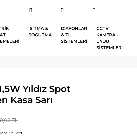
TRİK
ISITMA &
DİAFONLAR
CCTV
SAT
SOĞUTMA
& ZİL
KAMERA -
EMELERİ
SİSTEMLERİ
UYDU
SİSTEMLERİ
1,5W Yıldız Spot
en Kasa Sarı
8,00 TL
Panel ve Spot