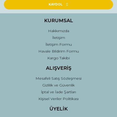
Ürün açıklamasında eksik bilgiler bulunuyor.
KAYDOL
Ürün bilgilerinde hatalar bulunuyor.
Ürün fiyatı diğer sitelerden daha pahalı.
KURUMSAL
Bu ürüne benzer farklı alternatifler olmalı.
Hakkımızda
İletişim
İletişim Formu
Havale Bildirim Formu
Kargo Takibi
Gönder
ALIŞVERİŞ
Mesafeli Satış Sözleşmesi
Gizlilik ve Güvenlik
İptal ve İade Şartları
Kişisel Veriler Politikası
ÜYELİK