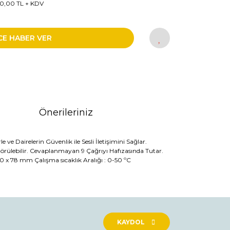
50,00 TL + KDV
CE HABER VER
Önerileriniz
e Dairelerin Güvenlik ile Sesli İletişimini Sağlar.
örülebilir. Cevaplanmayan 9 Çağrıyı Hafızasında Tutar.
200 x 78 mm Çalışma sıcaklık Aralığı : 0-50 ºC
rak tarafımıza iletebilirsiniz.
KAYDOL