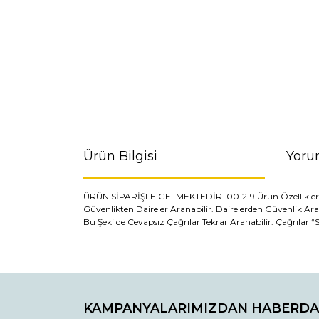
Ürün Bilgisi
Yoru
ÜRÜN SİPARİŞLE GELMEKTEDİR. 001219 Ürün Özellikleri Güveli
Güvenlikten Daireler Aranabilir. Dairelerden Güvenlik A
Bu Şekilde Cevapsız Çağrılar Tekrar Aranabilir. Çağrılar “S
Bu ürünün fiyat bilgisi, resim, ürün açıklamaların
Görüş ve önerileriniz için teşekkür ederiz.
KAMPANYALARIMIZDAN HABERDA
Ürün resmi kalitesiz, bozuk veya görüntülenemiyo