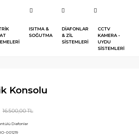
TRİK
ISITMA &
DİAFONLAR
CCTV
SAT
SOĞUTMA
& ZİL
KAMERA -
EMELERİ
SİSTEMLERİ
UYDU
SİSTEMLERİ
ik Konsolu
16.500,00 TL
ntülü Diafonlar
IO-001219