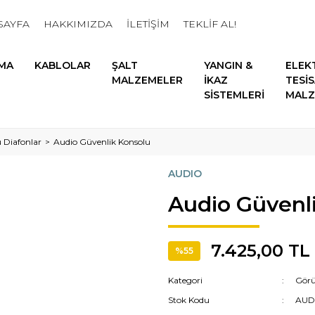
SAYFA
HAKKIMIZDA
İLETİŞİM
TEKLİF AL!
MA
KABLOLAR
ŞALT
YANGIN &
ELEK
MALZEMELER
İKAZ
TESİ
SİSTEMLERİ
MALZ
 Diafonlar
Audio Güvenlik Konsolu
AUDIO
Audio Güvenl
7.425,00 TL
%55
Kategori
Görü
Stok Kodu
AUD