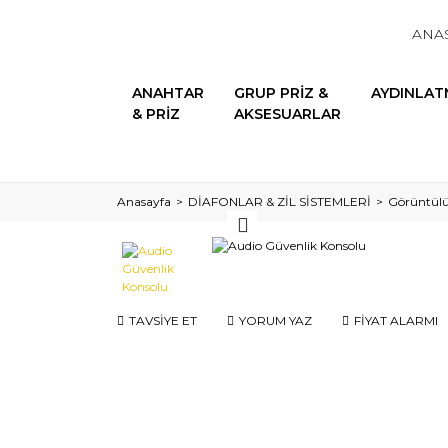
ANA
ANAHTAR
GRUP PRİZ &
AYDINLAT
& PRİZ
AKSESUARLAR
Anasayfa
DİAFONLAR & ZİL SİSTEMLERİ
Görüntülü
TAVSİYE ET
YORUM YAZ
FİYAT ALARMI