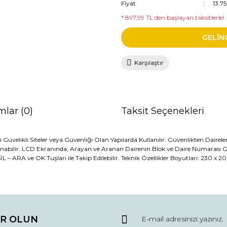
Fiyat
13.7
* 897,99 TL den başlayan taksitlerle!
GELİN
Karşılaştır
mlar (0)
Taksit Seçenekleri
kli Siteler veya Güvenliği Olan Yapılarda Kullanılır. Güvenlikten Dairelerle v
ranabilir. LCD Ekranında; Arayan ve Aranan Dairenin Blok ve Daire Numarası G
İL – ARA ve OK Tuşları ile Takip Edilebilir. Teknik Özellikler Boyutları: 230 x 
da ve diğer konularda yetersiz gördüğünüz noktaları öneri formunu kullana
Bu ürüne ilk yorumu siz yapın!
R OLUN
r.