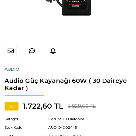
AUDIO
Audio Güç Kayanağı 60W ( 30 Daireye
Kadar )
1.722,60 TL
3.828,00 TL
%55
Kategori
Görüntülü Diafonlar
Stok Kodu
AUDIO-002445
Fiyat
3.190,00 TL + KDV