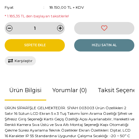
Fiyat
18.150,00 TL + KDV
* 1.185,35 TL den başlayan taksitlerle!
SEPETE EKLE
HIZLI SATIN AL
Karşılaştır
Ürün Bilgisi
Yorumlar (0)
Taksit Seçenek
ÜRÜN SİPARİŞLE GELMEKTEDİR. SİYAH 003003 Ürün Özellikleri 2
Satır 16 Sütun LCD Ekran 5 x 3 Tuş Takımı İsim Arama Özelliği Şifreli ve
Şifresiz Giriş Seçeneği Kartlı Geçiş Özelliği Açısı Ayarlanabilir, Hareketli ve
Renkli Kamera Sıva Üstü ve Sıva Altı Montaj Seçeneği Kapı Otomatiği
Çekme Süresi Ayarlama Teknik Özellikler Ekran Özellikleri: Dijital, LCD
16 Karakter IP 55 Standardına Uygundur Çalışma Sıcaklığı: -20 ~ 50º C